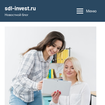
Перейти
sdl-invest.ru
к
Меню
Новостной блог
содержимому