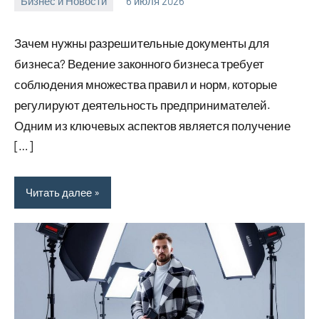
Бизнес и Новости
6 июля 2026
Avtor
Нет
комментариев
Зачем нужны разрешительные документы для
бизнеса? Ведение законного бизнеса требует
соблюдения множества правил и норм, которые
регулируют деятельность предпринимателей.
Одним из ключевых аспектов является получение
[…]
Читать далее