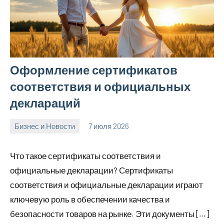
Оформление сертификатов
соответствия и официальных
деклараций
Бизнес и Новости
7 июля 2026
Avtor
Нет
комментариев
Что такое сертификаты соответствия и
официальные декларации? Сертификаты
соответствия и официальные декларации играют
ключевую роль в обеспечении качества и
безопасности товаров на рынке. Эти документы […]