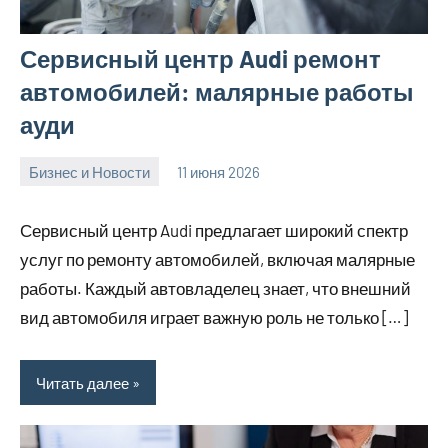
Сервисный центр Audi ремонт
автомобилей: малярные работы
ауди
Бизнес и Новости
11 июня 2026
Avtor
Нет
комментариев
Сервисный центр Audi предлагает широкий спектр
услуг по ремонту автомобилей, включая малярные
работы. Каждый автовладелец знает, что внешний
вид автомобиля играет важную роль не только […]
Читать далее