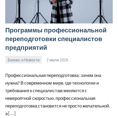
Программы профессиональной
переподготовки специалистов
предприятий
Бизнес и Новости
2 июля 2026
Avtor
Нет
комментариев
Профессиональная переподготовка: зачем она
нужна? В современном мире, где технологии и
требования к специалистам меняются с
невероятной скоростью, профессиональная
переподготовка становится не просто желательной,
а […]