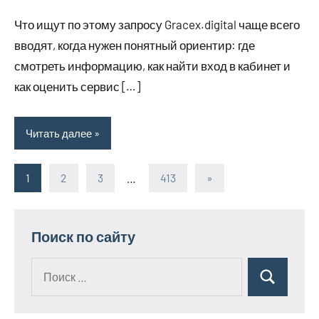
комментариев
Что ищут по этому запросу Gracex.digital чаще всего
вводят, когда нужен понятный ориентир: где
смотреть информацию, как найти вход в кабинет и
как оценить сервис […]
Читать далее
1
2
3
…
413
Следующие
»
Пагинация
записи
записей
Поиск по сайту
Поиск
Поиск
для: