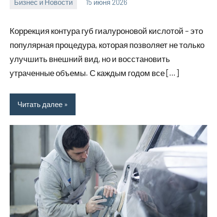
Бизнес и Новости
15 июня 2026
Avtor
Нет
комментариев
Коррекция контура губ гиалуроновой кислотой – это
популярная процедура, которая позволяет не только
улучшить внешний вид, но и восстановить
утраченные объемы. С каждым годом все […]
Читать далее