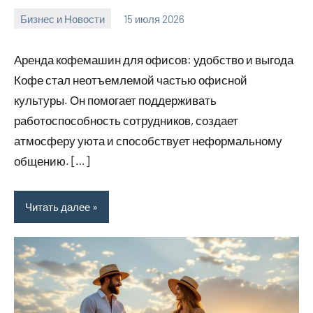
Бизнес и Новости
15 июля 2026
Avtor
Нет
комментариев
Аренда кофемашин для офисов: удобство и выгода
Кофе стал неотъемлемой частью офисной
культуры. Он помогает поддерживать
работоспособность сотрудников, создает
атмосферу уюта и способствует неформальному
общению. […]
Читать далее