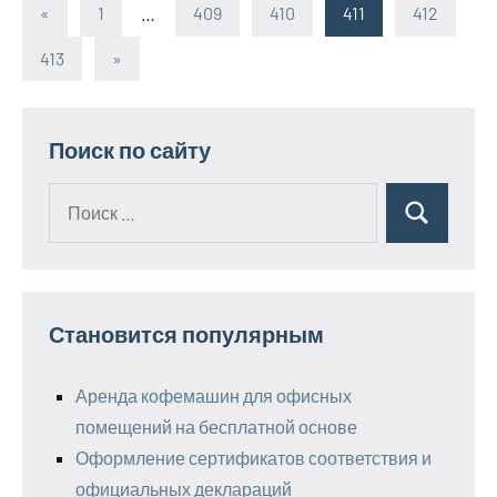
«
Предыдущие
1
…
409
410
411
412
Пагинация
записи
413
Следующие
»
записей
записи
Поиск по сайту
Поиск
Поиск
для:
Становится популярным
Аренда кофемашин для офисных
помещений на бесплатной основе
Оформление сертификатов соответствия и
официальных деклараций