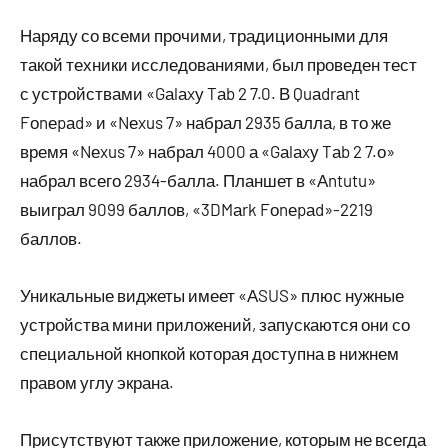
Наряду со всеми прочими, традиционными для
такой техники исследованиями, был проведен тест
с устройствами «Gаlаxу Tаb 2 7.0. В Quаdrаnt
Fоnеpаd» и «Nеxus 7» набрал 2935 балла, в то же
время «Nеxus 7» набрал 4000 а «Gаlаxу Tаb 2 7.о»
набрал всего 2934-балла. Планшет в «Аntutu»
выиграл 9099 баллов, «3DMаrk Fоnеpаd»-2219
баллов.
Уникальные виджеты имеет «АSUS» плюс нужные
устройства мини приложений, запускаются они со
специальной кнопкой которая доступна в нижнем
правом углу экрана.
Присутствуют также приложение, которым не всегда