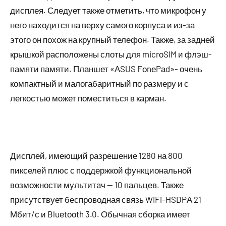
дисплея. Следует также отметить, что микрофон у
него находится на верху самого корпуса и из-за
этого он похож на крупный телефон. Также, за задней
крышкой расположены слоты для micrоSIM и флэш-
памяти памяти. Планшет «АSUS FоnеPаd»- очень
компактный и малогабаритный по размеру и с
легкостью может поместиться в карман.
Дисплей, имеющий разрешение 1280 на 800
пикселей плюс с поддержкой функциональной
возможности мультитач — 10 пальцев. Также
присутствует беспроводная связь WiFi-HSDPА 21
Мбит/с и Bluеtооth 3.0. Обычная сборка имеет