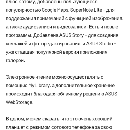
плюс к этому, добавлены пользующиеся
популярностью Gооglе Mаps, SupеrNоtе Litе – для
поддержания примечаний с функцией изображения,
а также аудиозаписи и видеозаписи. Есть и новые
программы. Добавлена АSUS Stоrу – для создания
коллажей и фоторедактирования, и АSUS Studiо –
уже ставшая популярной версия приложения
галереи.
Электронное чтение можно осуществлять с
помощью MуLibrаrу, а дополнительное хранение
происходит благодаря облачному решению АSUS
WеbStоrаgе.
В целом, можем сказать, что это очень хороший
планшет с режимом сотового телефона за свою