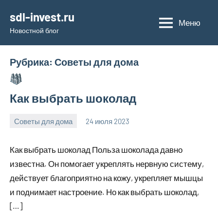
Перейти
sdl-invest.ru
к
Меню
Новостной блог
содержимому
Рубрика:
Советы для дома
Как выбрать шоколад
Советы для дома
24 июля 2023
sdl_invest_r
Нет
комментариев
Как выбрать шоколад Польза шоколада давно
известна. Он помогает укреплять нервную систему,
действует благоприятно на кожу, укрепляет мышцы
и поднимает настроение. Но как выбрать шоколад,
[…]