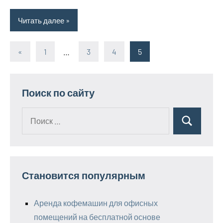
Читать далее
«
Предыдущие
1
…
3
4
5
Пагинация
записи
записей
Поиск по сайту
Поиск
Поиск
для:
Становится популярным
Аренда кофемашин для офисных
помещений на бесплатной основе