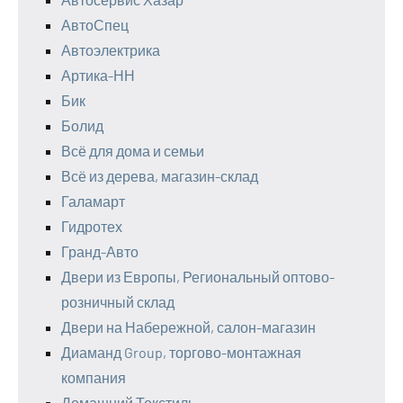
АвтоСпец
Автоэлектрика
Артика-НН
Бик
Болид
Всё для дома и семьи
Всё из дерева, магазин-склад
Галамарт
Гидротех
Гранд-Авто
Двери из Европы, Региональный оптово-
розничный склад
Двери на Набережной, салон-магазин
Диаманд Group, торгово-монтажная
компания
Домашний Текстиль