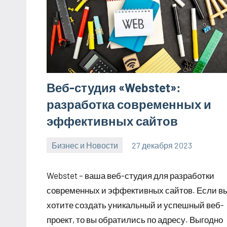
Веб-студия «Webstet»:
разработка современных и
эффективных сайтов
Бизнес и Новости
27 декабря 2023
Avtor
Нет
комментариев
Webstet – ваша веб-студия для разработки
современных и эффективных сайтов. Если в
хотите создать уникальный и успешный веб-
проект, то вы обратились по адресу. Выгодно