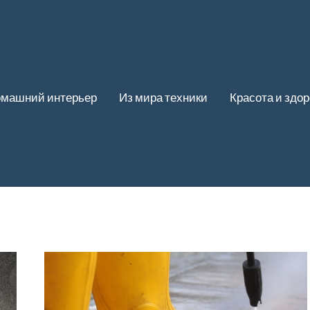
машний интерьер
Из мира техники
Красота и здо