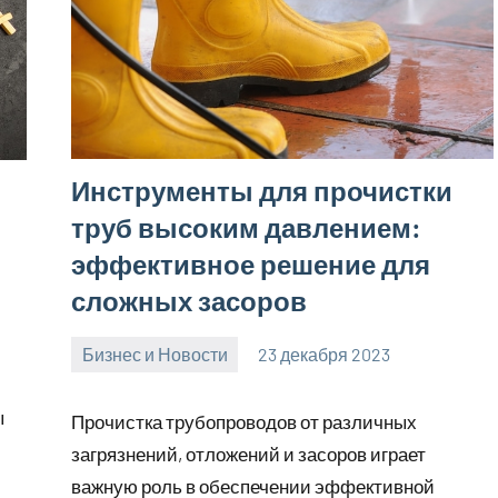
Инструменты для прочистки
труб высоким давлением:
эффективное решение для
сложных засоров
Бизнес и Новости
23 декабря 2023
Avtor
Нет
комментариев
ы
Прочистка трубопроводов от различных
загрязнений, отложений и засоров играет
важную роль в обеспечении эффективной