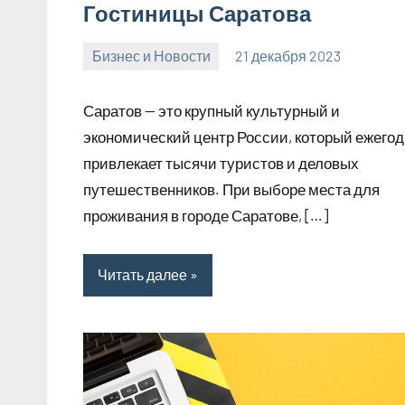
Гостиницы Саратова
Бизнес и Новости
21 декабря 2023
Avtor
Нет
комментариев
Саратов — это крупный культурный и
экономический центр России, который ежего
привлекает тысячи туристов и деловых
путешественников. При выборе места для
проживания в городе Саратове, […]
Читать далее