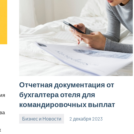
Отчетная документация от
бухгалтера отеля для
ия
командировочных выплат
ва
Бизнес и Новости
2 декабря 2023
Avtor
Нет
х
комментариев