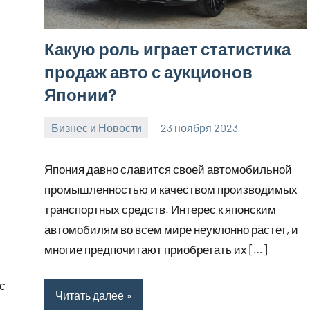
Какую роль играет статистика
продаж авто с аукционов
Японии?
Бизнес и Новости
23 ноября 2023
Avtor
Нет
комментариев
Япония давно славится своей автомобильной
промышленностью и качеством производимых
транспортных средств. Интерес к японским
автомобилям во всем мире неуклонно растет, и
многие предпочитают приобретать их […]
с
Читать далее