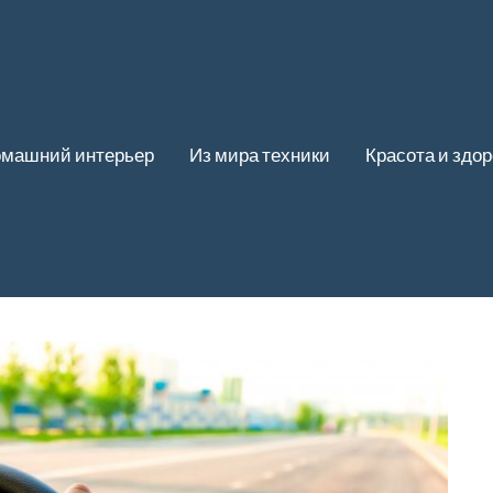
машний интерьер
Из мира техники
Красота и здо