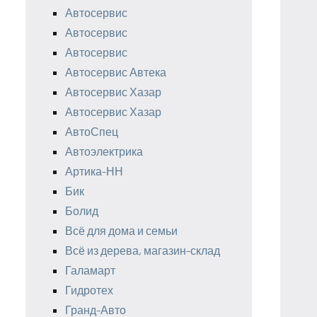
Автосервис
Автосервис
Автосервис
Автосервис Автека
Автосервис Хазар
Автосервис Хазар
АвтоСпец
Автоэлектрика
Артика-НН
Бик
Болид
Всё для дома и семьи
Всё из дерева, магазин-склад
Галамарт
Гидротех
Гранд-Авто